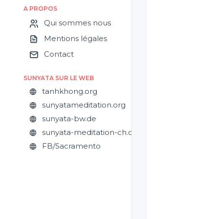
A PROPOS
Qui sommes nous
Mentions légales
Contact
SUNYATA SUR LE WEB
tanhkhong.org
sunyatameditation.org
sunyata-bw.de
sunyata-meditation-ch.org
FB/Sacramento