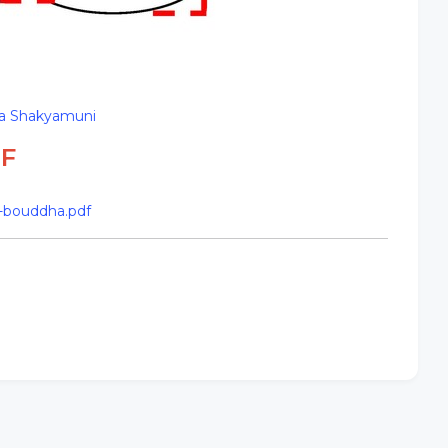
ha Shakyamuni
F
-bouddha.pdf