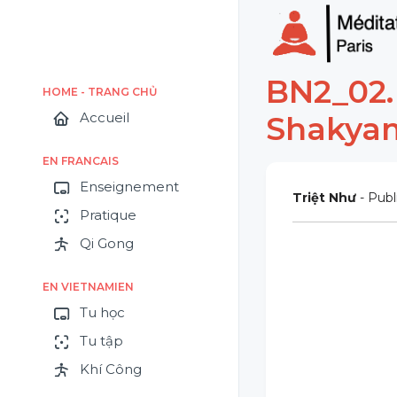
BN2_02.
HOME - TRANG CHỦ
Accueil
Shakya
EN FRANCAIS
Enseignement
Triệt Như
- Publ
Pratique
Qi Gong
EN VIETNAMIEN
Tu học
Tu tập
Khí Công