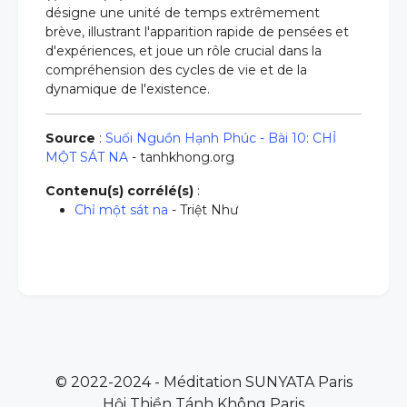
désigne une unité de temps extrêmement
brève, illustrant l'apparition rapide de pensées et
d'expériences, et joue un rôle crucial dans la
compréhension des cycles de vie et de la
dynamique de l'existence.
Source
:
Suối Nguồn Hạnh Phúc - Bài 10: CHỈ
MỘT SÁT NA
- tanhkhong.org
Contenu(s) corrélé(s)
:
Chỉ một sát na
- Triệt Như
© 2022-2024 - Méditation SUNYATA Paris
Hội Thiền Tánh Không Paris