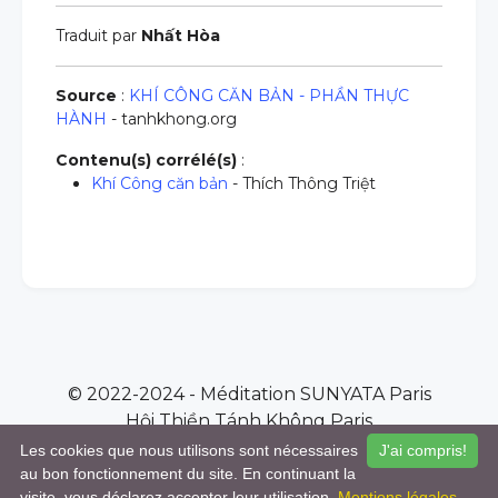
Traduit par
Nhất Hòa
Source
:
KHÍ CÔNG CĂN BẢN - PHẦN THỰC
HÀNH
- tanhkhong.org
Contenu(s) corrélé(s)
:
Khí Công căn bản
- Thích Thông Triệt
© 2022-2024 - Méditation SUNYATA Paris
Hội Thiền Tánh Không Paris
Contactez nous - Liên hệ
Les cookies que nous utilisons sont nécessaires
J'ai compris!
au bon fonctionnement du site. En continuant la
visite, vous déclarez accepter leur utilisation.
Mentions légales