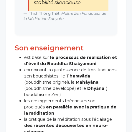
stabilité silencieuse.
Thích Thông Triêt,
Maître Zen Fondateur de
la Méditation Sunyata
Son enseignement
est basé sur
le processus de réalisation et
d'éveil du Bouddha Shakyamuni
combinant la quintessence de trois traditions
zen bouddhistes : le
Theravāda
org
(bouddhisme originel), le
Mahāyāna
(bouddhisme développé) et le
Dhyāna
(
bouddhisme Zen)
les enseignements théoriques sont
prodigués
en parallèle avec la pratique de
la méditation
la pratique de la méditation sous l'éclairage
des récentes découvertes en neuro-
sciences
.