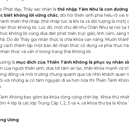
c Phật dạy, Thầy xác nhận là
thể nhập Tâm Như là con đường 
 biết không lời vững chắc
, đòi hỏi thiền sinh phải hiểu rõ va
hành thiền thể nhập (thể nhập tức là khi ta và đối tượng là một
ận thức không lời. Lúc đó, một chủ đề như Chân Như sẽ nội tại t
hức không lời cũng đưa đến phát triển trực giác, linh cảm, sáng tạ
Nhã. Do đó Thầy gọi nhận thức là chìa khóa vạn năng. Muốn thành
g cách thành lập một bản đồ nhận thức cô đọng và phải thực hành
 nhận thức và vẫn ở trong trạng thái không lời.
rương là
mục đích của Thiền Tánh Không là phục vụ nhân sin
n của người thiền sinh, đưa tới tâm an lạc, thân khỏe mạnh và trí
cộng đồng và môi trường chung quanh qua cái nhìn khách quan như 
ối với những ai có tâm nguyện đi xa hơn nữa thì Thiền Tánh Không 
.
 Tánh Không bao gồm ba khóa tổng cộng chín lớp. Khóa thứ nhất
m 4 lớp là các lớp Trung Cấp 1, 2, 3 và 4, và khóa thứ ba là Khóa
ung Ương