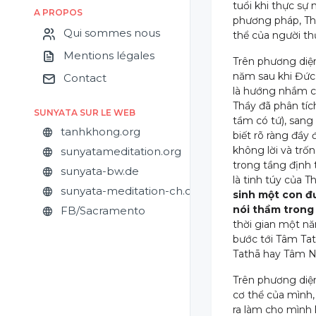
tuổi khi thực sự
A PROPOS
phương pháp, T
Qui sommes nous
thể của người th
Mentions légales
Trên phương diệ
năm sau khi Đức 
Contact
là hướng nhắm của
Thầy đã phân tíc
SUNYATA SUR LE WEB
tầm có tứ), sang
tanhkhong.org
biết rõ ràng đầy 
không lời và trố
sunyatameditation.org
trong tầng định t
sunyata-bw.de
là tinh túy của 
sunyata-meditation-ch.org
sinh một con đ
nói thầm trong 
FB/Sacramento
thời gian một n
bước tới Tâm Tat
Tathā hay Tâm N
Trên phương diện
cơ thể của mình,
ra làm cho mình k