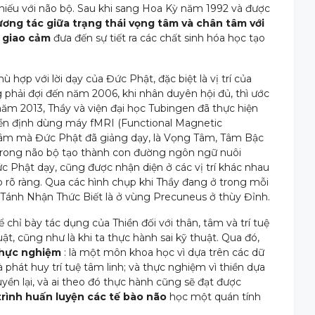
 chiếu với não bộ. Sau khi sang Hoa Kỳ năm 1992 và được
tương tác giữa trạng thái vọng tâm và chân tâm với
i giao cảm
đưa đến sự tiết ra các chất sinh hóa học tạo
p với lời dạy của Đức Phật, đặc biệt là vị trí của
phải đợi đến năm 2006, khi nhân duyên hội đủ, thì ước
ăm 2013, Thầy và viện đại học Tubingen đã thực hiện
hiền định dùng máy fMRI (Functional Magnetic
 tâm mà Đức Phật đã giảng dạy, là Vọng Tâm, Tâm Bậc
 trong não bộ tạo thành con đường ngôn ngữ nuôi
 Phật dạy, cũng được nhận diện ở các vị trí khác nhau
p rõ ràng. Qua các hình chụp khi Thầy đang ở trong mỗi
c Tánh Nhận Thức Biết là ở vùng Precuneus ở thùy Đỉnh.
hỉ bày tác dụng của Thiền đối với thân, tâm và trí tuệ
ật, cũng như là khi ta thực hành sai kỹ thuật. Qua đó,
thực nghiệm
: là một môn khoa học vì dựa trên các dữ
phát huy trí tuệ tâm linh; và thực nghiệm vì thiền dựa
ền lại, và ai theo đó thực hành cũng sẽ đạt được
rình huấn luyện các tế bào não
học một quán tính