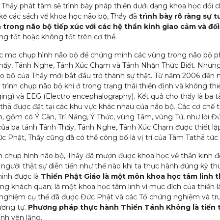
ó, Thầy phát tâm sẽ trình bày pháp thiền dưới dạng khoa học đối
 kẽ các sách về khoa học não bộ, Thầy đã
trình bày rõ ràng sự 
trong não bộ tiếp xúc với các hệ thần kinh giao cảm và đố
g tốt hoặc không tốt trên cơ thể.
 mơ chụp hình não bộ để chứng minh các vùng trong não bộ phù hợ
hấy, Tánh Nghe, Tánh Xúc Chạm và Tánh Nhận Thức Biết. Nhưng 
 bộ của Thầy mới bắt đầu trở thành sự thật. Từ năm 2006 đến n
trình chụp não bộ khi ở trong trạng thái thiền định và không t
ng) và EEG (Electro encephalography). Kết quả cho thấy là ba
thā được đặt tại các khu vực khác nhau của não bộ. Các cơ chế
gồm có Ý Căn, Trí Năng, Ý Thức, vùng Tầm, vùng Tứ, như lời Đức
í của ba tánh Tánh Thấy, Tánh Nghe, Tánh Xúc Chạm được thiết lậ
c Phật, Thầy cũng đã có thể công bố là vị trí của Tâm Tathā tứ
 chụp hình não bộ, Thầy đã mượn được khoa học về thần kinh để c
người thật sự diễn tiến như thế nào khi ta thực hành đúng kỹ thu
inh được là
Thiền Phật Giáo là một môn khoa học tâm linh 
ng khách quan; là một khoa học tâm linh vì mục đích của thiền là 
nghiệm cụ thể đã được Đức Phật và các Tổ chứng nghiệm và truy
ương tự.
Phương pháp thực hành Thiền Tánh Không là tiến t
ính yên lặng.