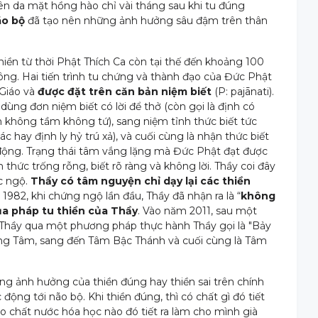
niên da mặt hồng hào chỉ vài tháng sau khi tu đúng
ão bộ
đã tạo nên những ảnh hưởng sâu đậm trên thân
Thiền từ thời Phật Thích Ca còn tại thế đến khoảng 100
ng. Hai tiến trình tu chứng và thành đạo của Đức Phật
 Giáo và
được đặt trên căn bản niệm biết
(P: pajānati).
ùng đơn niệm biết có lời để thở (còn gọi là định có
nh không tầm không tứ), sang niệm tỉnh thức biết tức
c hay định ly hỷ trú xả), và cuối cùng là nhận thức biết
t động. Trạng thái tâm vắng lặng mà Đức Phật đạt được
 thức trống rỗng, biết rõ ràng và không lời. Thầy coi đây
ác ngộ.
Thầy có tâm nguyện chỉ dạy lại các thiền
 1982, khi chứng ngộ lần đầu, Thầy đã nhận ra là “
không
ủa pháp tu thiền của Thầy
. Vào năm 2011, sau một
 Thầy qua một phương pháp thực hành Thầy gọi là "Bảy
 Vọng Tâm, sang đến Tâm Bậc Thánh và cuối cùng là Tâm
àng ảnh hưởng của thiền đúng hay thiền sai trên chính
ộng tới não bộ. Khi thiền đúng, thì có chất gì đó tiết
 do chất nước hóa học nào đó tiết ra làm cho mình già