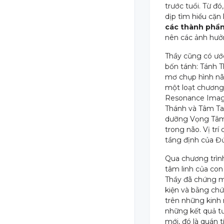
trước tuổi. Từ đ
dịp tìm hiểu cặn
các thành phần 
nên các ảnh hưởn
Thầy cũng có ước
bốn tánh: Tánh T
mơ chụp hình não
một loạt chương 
Resonance Imagi
Thánh và Tâm Ta
dưỡng Vọng Tâm, 
trong não. Vị tr
tầng định của Đứ
Qua chương trình
tâm linh của con 
Thầy đã chứng m
kiện và bằng chứ
trên những kinh 
những kết quả t
mới, đó là quán t