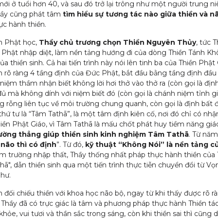
 mới ở tuổi hơn 40, và sau đó trở lại trông như một người trung 
hầy cũng phát tâm
tìm hiểu sự tương tác nào giữa thiền và n
ực hành thiền.
n Phật học,
Thầy chủ trương chọn Thiền Nguyên Thủy
, tức 
Phật nhập diệt, làm nền tảng hướng đi của dòng Thiền Tánh Khô
 thiền sinh. Cả hai tiến trình này nói lên tinh ba của Thiền Phật
h rõ ràng 4 tầng định của Đức Phật, bắt đầu bằng tầng định đầu d
 niệm thầm nhận biết không lời hơi thở vào thở ra (còn gọi là đị
đủ mà không dính với niệm biết đó (còn gọi là chánh niệm tỉnh giá
ng rỗng liên tục về môi trường chung quanh, còn gọi là định bấ
hứ tư là “Tâm Tathā”, là một tâm định kiên cố, nơi đó chỉ có nhận
Thiền Phật Giáo, vì Tâm Tathā là mấu chốt phát huy tiềm năng gi
ường thẳng giúp thiền sinh kinh nghiệm Tâm Tathā
. Từ năm
não thì có định
”. Từ đó,
kỹ thuật “Không Nói” là nền tảng c
ăm trường nhập thất, Thầy thống nhất pháp thực hành thiền của
hā", dẫn thiền sinh qua một tiến trình thực tiễn chuyển đổi từ
hư.
 đối chiếu thiền với khoa học não bộ, ngay từ khi thấy được rõ r
 Thầy đã có trực giác là tâm và phương pháp thực hành Thiền tác đ
hỏe, vui tươi và thần sắc trong sáng, còn khi thiền sai thì cũng