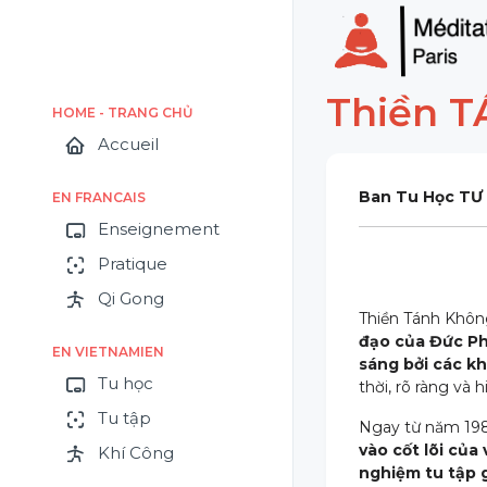
Thiền T
HOME - TRANG CHỦ
Accueil
Ban Tu Học TƯ
EN FRANCAIS
Enseignement
Pratique
Qi Gong
Thiền Tánh Không
đạo của Đức Ph
EN VIETNAMIEN
sáng bởi các k
Tu học
thời, rõ ràng và h
Tu tập
Ngay từ năm 198
vào cốt lõi của
Khí Công
nghiệm tu tập 