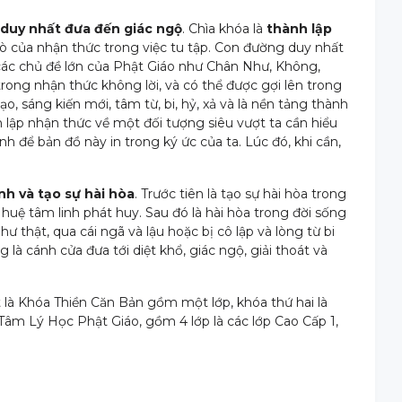
duy nhất đưa đến giác ngộ
. Chìa khóa là
thành lập
i trò của nhận thức trong việc tu tập. Con đường duy nhất
) các chủ đề lớn của Phật Giáo như Chân Như, Không,
rong nhận thức không lời, và có thể được gợi lên trong
o, sáng kiến mới, tâm từ, bi, hỷ, xả và là nền tảng thành
 lập nhận thức về một đối tượng siêu vượt ta cần hiểu
 để bản đồ này in trong ký ức của ta. Lúc đó, khi cần,
h và tạo sự hài hòa
. Trước tiên là tạo sự hài hòa trong
 huệ tâm linh phát huy. Sau đó là hài hòa trong đời sống
thật, qua cái ngã và lậu hoặc bị cô lập và lòng từ bi
là cánh cửa đưa tới diệt khổ, giác ngộ, giải thoát và
 là Khóa Thiền Căn Bản gồm một lớp, khóa thứ hai là
 Tâm Lý Học Phật Giáo, gồm 4 lớp là các lớp Cao Cấp 1,