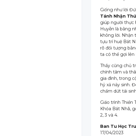
Giống như lời Đứ
Tánh Nhận Thức
giúp người thực 
Huyễn là bằng nh
không lời. Nhận t
tựu trí huệ Bát 
rõ đối tượng bằn
ta có thể gợi lên
Thầy cũng chủ t
chính tâm và thâ
gia đình, trong 
hỷ xả nảy sinh. Đ
chấm dứt tái sinh
Giáo trình Thiền
Khóa Bát Nhã, gồ
2, 3 và 4.
Ban Tu Học Tr
17/04/2023