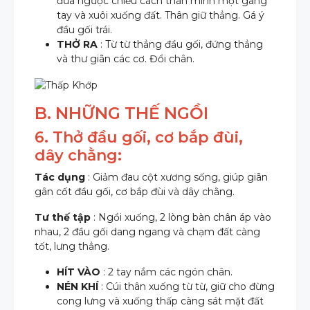
đưa ngược chiều cách thân mình một gang
tay và xuôi xuống đất. Thân giữ thẳng. Gá ý
đầu gối trái.
THỞ RA
: Từ từ thẳng đầu gối, đứng thẳng
và thư giãn các cơ. Đổi chân.
B. NHỮNG THẾ NGỒI
6. Thở đầu gối, cơ bắp đùi,
dây chằng:
Tác dụng
: Giảm đau cột xương sống, giúp giãn
gân cốt đầu gối, cơ bắp đùi và dây chằng.
Tư thế tập
: Ngồi xuống, 2 lòng bàn chân áp vào
nhau, 2 đầu gối dang ngang và chạm đất càng
tốt, lưng thẳng.
HÍT VÀO
: 2 tay nắm các ngón chân.
NÉN KHÍ
: Cúi thân xuống từ từ, giữ cho đừng
cong lưng và xuống thấp càng sát mặt đất