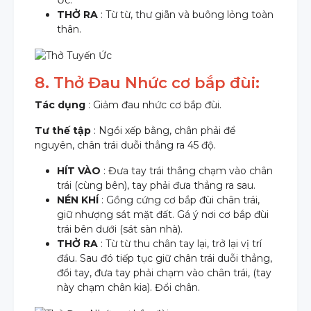
THỞ RA
: Từ từ, thư giãn và buông lỏng toàn
thân.
8. Thở Đau Nhức cơ bắp đùi:
Tác dụng
: Giảm đau nhức cơ bắp đùi.
Tư thế tập
: Ngồi xếp bằng, chân phải để
nguyên, chân trái duỗi thẳng ra 45 độ.
HÍT VÀO
: Đưa tay trái thẳng chạm vào chân
trái (cùng bên), tay phải đưa thẳng ra sau.
NÉN KHÍ
: Gồng cứng cơ bắp đùi chân trái,
giữ nhượng sát mặt đất. Gá ý nơi cơ bắp đùi
trái bên dưới (sát sàn nhà).
THỞ RA
: Từ từ thu chân tay lại, trở lại vị trí
đầu. Sau đó tiếp tục giữ chân trái duỗi thẳng,
đổi tay, đưa tay phải chạm vào chân trái, (tay
này chạm chân kia). Đổi chân.