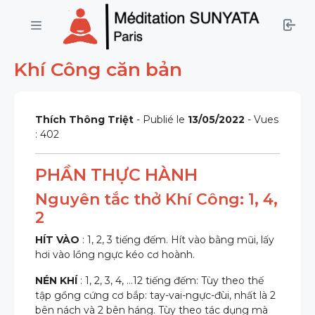
Khí Công căn bản
Thích Thông Triệt
- Publié le
13/05/2022
- Vues
: 402
PHẦN THỰC HÀNH
Nguyên tắc thở Khí Công: 1, 4,
2
HÍT VÀO
: 1, 2, 3 tiếng đếm. Hít vào bằng mũi, lấy
hơi vào lồng ngực kéo cơ hoành.
NÉN KHÍ
: 1, 2, 3, 4, …12 tiếng đếm: Tùy theo thế
tập gồng cứng cơ bắp: tay-vai-ngực-đùi, nhất là 2
bên nách và 2 bên háng. Tùy theo tác dụng mà