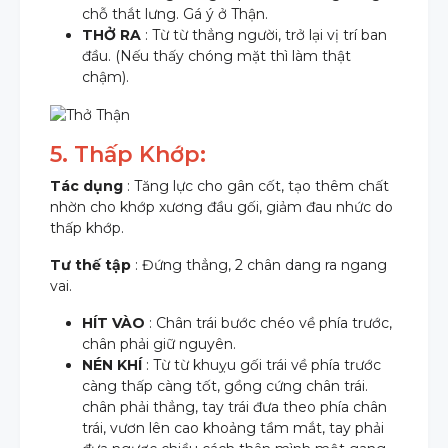
chỗ thắt lưng. Gá ý ở Thận.
THỞ RA
: Từ từ thẳng người, trở lại vị trí ban
đầu. (Nếu thấy chóng mặt thì làm thật
chậm).
5. Thấp Khớp:
Tác dụng
: Tăng lực cho gân cốt, tạo thêm chất
nhờn cho khớp xương đầu gối, giảm đau nhức do
thấp khớp.
Tư thế tập
: Đứng thẳng, 2 chân dang ra ngang
vai.
HÍT VÀO
: Chân trái bước chéo về phía trước,
chân phải giữ nguyên.
NÉN KHÍ
: Từ từ khuỵu gối trái về phía trước
càng thấp càng tốt, gồng cứng chân trái.
chân phải thẳng, tay trái đưa theo phía chân
trái, vươn lên cao khoảng tầm mắt, tay phải