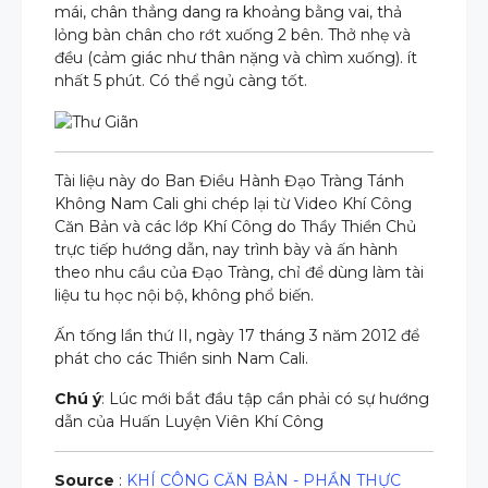
mái, chân thẳng dang ra khoảng bằng vai, thả
lỏng bàn chân cho rớt xuống 2 bên. Thở nhẹ và
đều (cảm giác như thân nặng và chìm xuống). ít
nhất 5 phút. Có thể ngủ càng tốt.
Tài liệu này do Ban Điều Hành Đạo Tràng Tánh
Không Nam Cali ghi chép lại từ Video Khí Công
Căn Bản và các lớp Khí Công do Thầy Thiền Chủ
trực tiếp hướng dẫn, nay trình bày và ấn hành
theo nhu cầu của Đạo Tràng, chỉ để dùng làm tài
liệu tu học nội bộ, không phổ biến.
Ấn tống lần thứ II, ngày 17 tháng 3 năm 2012 để
phát cho các Thiền sinh Nam Cali.
Chú ý
: Lúc mới bắt đầu tập cần phải có sự hướng
dẫn của Huấn Luyện Viên Khí Công
Source
:
KHÍ CÔNG CĂN BẢN - PHẦN THỰC