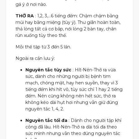
gá ý ở nơi nào.
THỞ RA
: 1,2, 3,…6 tiếng đếm: Chậm chậm bằng
mũi hay bằng miệng (tùy ý). Thư giãn hoàn toàn,
thả lỏng tất cả cơ bắp, nới lỏng 2 bàn tay, chân
rùn xuống tùy theo thế.
Mỗi thế tập từ 3 đến 5 lần.
Ngoài ra cần lưu ý:
Nguyên tắc tùy sức
: Hít-Nén-Thở ra vừa
sức, dành cho những người bị bệnh tim
mạch, chóng mặt, hay hen suyễn, thay vì 3
org
tiếng đếm khi hít vô, tùy sức chỉ 1 hay 2 tiếng
đếm. Nén cũng không nên hết sức, thở ra
không kéo dài hụt hơi nhưng vẫn giữ đúng
nguyên tắc 1, 4, 2.
Nguyên tắc tối đa
: Dành cho người tập khí
công đã lâu. Hít-Nén-Thở ra dài tối đa theo
sức mình nhưng vẫn theo đúng nguyên tắc