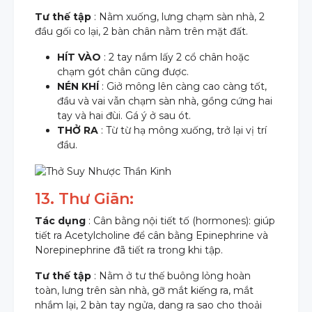
Tư thế tập
: Nằm xuống, lưng chạm sàn nhà, 2
đầu gối co lại, 2 bàn chân nằm trên mặt đất.
HÍT VÀO
: 2 tay nắm lấy 2 cổ chân hoặc
chạm gót chân cũng được.
NÉN KHÍ
: Giở mông lên càng cao càng tốt,
đầu và vai vẫn chạm sàn nhà, gồng cứng hai
tay và hai đùi. Gá ý ở sau ót.
THỞ RA
: Từ từ hạ mông xuống, trở lại vị trí
đầu.
13. Thư Giãn:
Tác dụng
: Cân bằng nội tiết tố (hormones): giúp
tiết ra Acetylcholine để cân bằng Epinephrine và
Norepinephrine đã tiết ra trong khi tập.
Tư thế tập
: Nằm ở tư thế buông lỏng hoàn
toàn, lưng trên sàn nhà, gỡ mắt kiếng ra, mắt
nhắm lại, 2 bàn tay ngửa, dang ra sao cho thoải