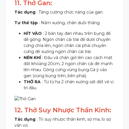
11. Thở Gan:
Tác dụng
: Tăng cường chức năng của gan.
Tư thế tập
: Nằm xuống, chân duỗi thẳng.
HÍT VÀO
: 2 bàn tay đan nhau trên bụng để
dễ gồng. Ngón chân cái trái để dưới chuyển
cứng chỉa lên, ngón chân cái phải chuyển
cứng đè xuống ngón chân cái trái.
NÉN KHÍ
: Đầu và chân giở lên cao cách mặt
đất khoảng 20cm, 2 ngón chân cái đè mạnh
lên nhau. Gồng cứng vùng bụng.Gá ý vào
gan (vùng bụng trên, bên phải).
THỞ RA
: Từ từ hạ 2 chân xuống sát đất về vị
trí đầu.
12. Thở Suy Nhược Thần Kinh:
Tác dụng
: Trị suy nhược thần kinh, sợ ma, lo sợ
vẩn vơ.