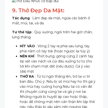
9. Thở Đẹp Da Mặt:
Tác dụng
: Làm đẹp da mặt, ngừa các bệnh ở
mắt, mũi, tai, và da.
Tư thế tập
: Quỳ xuống, ngồi trên hai gót chân,
lưng thẳng.
HÍT VÀO
: Vòng 2 tay ra phía sau lưng, tay
phải nắm cổ tay trái (hoặc ngược lại tùy ý).
NÉN KHÍ
: Thót bụng, gồng cứng 2 cánh tay
ép sát vào nách và cúi đầu xuống từ từ cho
tới khi chạm mặt đất (nếu được). Gá ý vào
(da) mặt
THỞ RA
: Từ từ ngồi thẳng lên, trở lại vị trí
ban đầu. Chú ý: Nếu bị sổ mũi hay ho thì gá ý
vào mũi hay cuống họng.Nếu tai có vấn đề
thì chuyển cứng vùng tai và gá ý nơi tai.
Những người bị huyết áp cao hoặc thấp,
hoặc dễ chóng mặt nên cẩn thận khi tập thế
này, nếu thấy bị xây xẩm nên ngưng tập.