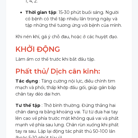
1, 4, 2.
Thời gian tập
: 15-30 phút buổi sáng. Người
có bệnh có thể tập nhiều lần trong ngày và
tập những thế tương ứng với bệnh của mình.
Khi nén khí, gá ý chỗ đau, hoặc ở các huyệt đạo.
KHỞI ĐỘNG
Làm ấm cơ thể trước khi bắt đầu tập.
Phất thủ/ Dịch cân kinh:
Tác dụng
: Tăng cường nội lực, điều chỉnh tim
mạch và phổi, thấp khớp đầu gối, giúp gân bắp
chân tay dẻo dai hơn.
Tư thế tập
: Thở bình thường. Đứng thẳng hai
chân dang ra bằng khoảng vai. Từ từ đưa hai tay
lên cao về phía trước mặt không quá vai và phất
mạnh về phía sau lưng. Chân rùn xuống khi phất
tay ra sau. Lập lại động tác phất thủ 50-100 lần
(hoặc 5-10 phút tùy ý).