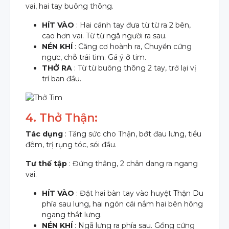
vai, hai tay buông thõng.
HÍT VÀO
: Hai cánh tay đưa từ từ ra 2 bên,
cao hơn vai. Từ từ ngã người ra sau.
NÉN KHÍ
: Căng cơ hoành ra, Chuyển cứng
ngực, chỗ trái tim. Gá ý ở tim.
THỞ RA
: Từ từ buông thõng 2 tay, trở lại vị
trí ban đầu.
4. Thở Thận:
Tác dụng
: Tăng sức cho Thận, bớt đau lưng, tiểu
đêm, trị rụng tóc, sói đầu.
Tư thế tập
: Đứng thẳng, 2 chân dang ra ngang
vai.
HÍT VÀO
: Đặt hai bàn tay vào huyệt Thận Du
phía sau lưng, hai ngón cái nắm hai bên hông
ngang thắt lưng.
NÉN KHÍ
: Ngã lưng ra phía sau. Gồng cứng