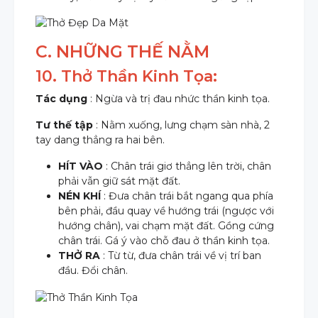
C. NHỮNG THẾ NẰM
10. Thở Thần Kinh Tọa:
Tác dụng
: Ngừa và trị đau nhức thần kinh tọa.
Tư thế tập
: Nằm xuống, lưng chạm sàn nhà, 2
tay dang thẳng ra hai bên.
HÍT VÀO
: Chân trái giơ thẳng lên trời, chân
phải vẫn giữ sát mặt đất.
NÉN KHÍ
: Đưa chân trái bắt ngang qua phía
bên phải, đầu quay về hướng trái (ngược với
hướng chân), vai chạm mặt đất. Gồng cứng
chân trái. Gá ý vào chỗ đau ở thần kinh tọa.
THỞ RA
: Từ từ, đưa chân trái về vị trí ban
đầu. Đổi chân.