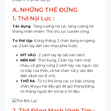
A. NHỮNG THẾ ĐỨNG
1. Thở Nội Lực :
Tác dụng
: Tăng cường nội lực, tăng cường hệ
thống miễn nhiễm. Thế chủ lực của khí công.
Tư thế tập
: Đứng thẳng, 2 chân dạng ra ngang
vai, 2 bàn tay đan vào nhau phía trước.
HÍT VÀO
: 2 cánh tay ép sát vào nách.
NÉN KHÍ
: Thót bụng, 2 bàn tay nắm chặt
nhau, và gồng cứng 2 cánh tay, vai, ngực, các
cơ bắp của thân, và hai chân. Gá ý vào đan
điền (dưới rún 8 cm).
THỞ RA
: Từ từ thả lỏng các cơ bắp, chùng
chân, khuỵu hai đầu gối để giữ thăng bằng,
rồi thẳng người lên trở lại vị trí đầu.
2. Thở Động Mạch Vành Tim :