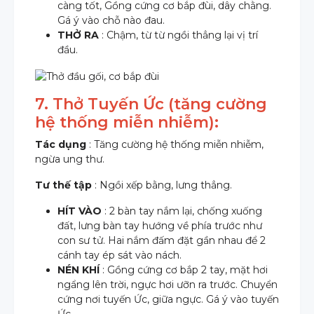
càng tốt, Gồng cứng cơ bắp đùi, dây chằng.
Gá ý vào chỗ nào đau.
THỞ RA
: Chậm, từ từ ngồi thẳng lại vị trí
đầu.
7. Thở Tuyến Ức (tăng cường
hệ thống miễn nhiễm):
Tác dụng
: Tăng cường hệ thống miễn nhiễm,
ngừa ung thư.
Tư thế tập
: Ngồi xếp bằng, lưng thẳng.
HÍT VÀO
: 2 bàn tay nắm lại, chống xuống
đất, lưng bàn tay hướng về phía trước như
con sư tử. Hai nắm đấm đặt gần nhau để 2
cánh tay ép sát vào nách.
NÉN KHÍ
: Gồng cứng cơ bắp 2 tay, mặt hơi
ngẩng lên trời, ngực hơi ưỡn ra trước. Chuyển
cứng nơi tuyến Ức, giữa ngực. Gá ý vào tuyến
Ức.