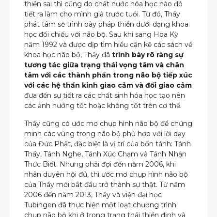
thiền sai thì cũng do chất nước hóa học nào đó
tiết ra làm cho mình già trước tuổi. Từ đó, Thầy
phát tâm sẽ trình bày pháp thiền dưới dạng khoa
học đối chiếu với não bộ. Sau khi sang Hoa Kỳ
năm 1992 và được dịp tìm hiểu cặn kẽ các sách về
khoa học não bộ, Thầy đã
trình bày rõ ràng sự
tương tác giữa trạng thái vọng tâm và chân
tâm với các thành phần trong não bộ tiếp xúc
với các hệ thần kinh giao cảm và đối giao cảm
đưa đến sự tiết ra các chất sinh hóa học tạo nên
các ảnh hưởng tốt hoặc không tốt trên cơ thể.
Thầy cũng có ước mơ chụp hình não bộ để chứng
minh các vùng trong não bộ phù hợp với lời dạy
của Đức Phật, đặc biệt là vị trí của bốn tánh: Tánh
Thấy, Tánh Nghe, Tánh Xúc Chạm và Tánh Nhận
Thức Biết. Nhưng phải đợi đến năm 2006, khi
nhân duyên hội đủ, thì ước mơ chụp hình não bộ
của Thầy mới bắt đầu trở thành sự thật. Từ năm
2006 đến năm 2013, Thầy và viện đại học
Tubingen đã thực hiện một loạt chương trình
chụp não bộ khi ở trong trạng thái thiền định và