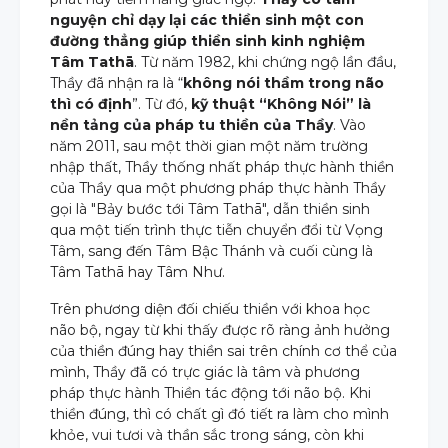
nguyện chỉ dạy lại các thiền sinh một con
đường thẳng giúp thiền sinh kinh nghiệm
Tâm Tathā
. Từ năm 1982, khi chứng ngộ lần đầu,
Thầy đã nhận ra là “
không nói thầm trong não
thì có định
”. Từ đó,
kỹ thuật “Không Nói” là
nền tảng của pháp tu thiền của Thầy
. Vào
năm 2011, sau một thời gian một năm trường
nhập thất, Thầy thống nhất pháp thực hành thiền
của Thầy qua một phương pháp thực hành Thầy
gọi là "Bảy bước tới Tâm Tathā", dẫn thiền sinh
qua một tiến trình thực tiễn chuyển đổi từ Vọng
Tâm, sang đến Tâm Bậc Thánh và cuối cùng là
Tâm Tathā hay Tâm Như.
Trên phương diện đối chiếu thiền với khoa học
não bộ, ngay từ khi thấy được rõ ràng ảnh hưởng
của thiền đúng hay thiền sai trên chính cơ thể của
mình, Thầy đã có trực giác là tâm và phương
pháp thực hành Thiền tác động tới não bộ. Khi
thiền đúng, thì có chất gì đó tiết ra làm cho mình
khỏe, vui tươi và thần sắc trong sáng, còn khi