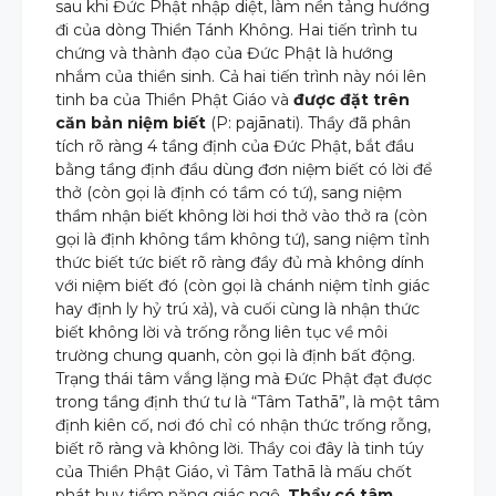
sau khi Đức Phật nhập diệt, làm nền tảng hướng
đi của dòng Thiền Tánh Không. Hai tiến trình tu
chứng và thành đạo của Đức Phật là hướng
nhắm của thiền sinh. Cả hai tiến trình này nói lên
tinh ba của Thiền Phật Giáo và
được đặt trên
căn bản niệm biết
(P: pajānati). Thầy đã phân
tích rõ ràng 4 tầng định của Đức Phật, bắt đầu
bằng tầng định đầu dùng đơn niệm biết có lời để
thở (còn gọi là định có tầm có tứ), sang niệm
thầm nhận biết không lời hơi thở vào thở ra (còn
gọi là định không tầm không tứ), sang niệm tỉnh
thức biết tức biết rõ ràng đầy đủ mà không dính
với niệm biết đó (còn gọi là chánh niệm tỉnh giác
hay định ly hỷ trú xả), và cuối cùng là nhận thức
biết không lời và trống rỗng liên tục về môi
trường chung quanh, còn gọi là định bất động.
Trạng thái tâm vắng lặng mà Đức Phật đạt được
trong tầng định thứ tư là “Tâm Tathā”, là một tâm
định kiên cố, nơi đó chỉ có nhận thức trống rỗng,
biết rõ ràng và không lời. Thầy coi đây là tinh túy
của Thiền Phật Giáo, vì Tâm Tathā là mấu chốt
phát huy tiềm năng giác ngộ.
Thầy có tâm