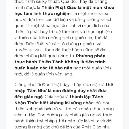
thực hành sai kỹ thuật. Qua đó, Thầy đã chứng
minh được là
Thiền Phật Giáo là một môn khoa
học tâm linh thực nghiệm
: là một môn khoa
học vì dựa trên các dữ kiện và bằng chứng khách
quan; là một khoa học tâm linh vì mục đích của
thiền là phát huy trí tuệ tâm linh; và thực nghiệm
vì thiền dựa trên những kinh nghiệm cụ thể đã
được Đức Phật và các Tổ chứng nghiệm và
truyền lại, và ai theo đó thực hành cũng sẽ đạt
được những kết quả tương tự.
Phương pháp
thực hành Thiền Tánh Không là tiến trình
huấn luyện các tế bào não
học một quán tính
mới, đó là quán tính yên lặng.
Giống như lời Đức Phật dạy, Thầy xác nhận là
thể
nhập Tâm Như là con đường duy nhất đưa
đến giác ngộ
. Chìa khóa là
thành lập Tánh
Nhận Thức biết không lời vững chắc
, đòi hỏi
thiền sinh phải hiểu rõ vai trò của nhận thức trong
việc tu tập. Con đường duy nhất giúp người thực
hành thiền thể nhập (thể nhập tức là khi ta và đối
tượng là một) các chủ đề lớn của Phật Giáo như