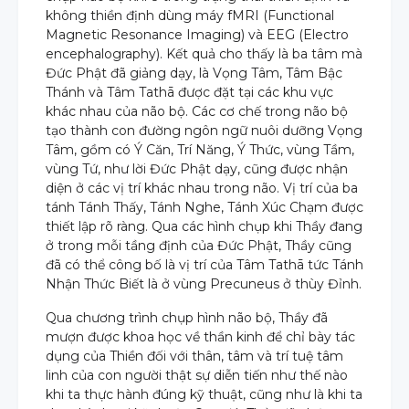
không thiền định dùng máy fMRI (Functional
Magnetic Resonance Imaging) và EEG (Electro
encephalography). Kết quả cho thấy là ba tâm mà
Đức Phật đã giảng dạy, là Vọng Tâm, Tâm Bậc
Thánh và Tâm Tathā được đặt tại các khu vực
khác nhau của não bộ. Các cơ chế trong não bộ
tạo thành con đường ngôn ngữ nuôi dưỡng Vọng
Tâm, gồm có Ý Căn, Trí Năng, Ý Thức, vùng Tầm,
vùng Tứ, như lời Đức Phật dạy, cũng được nhận
diện ở các vị trí khác nhau trong não. Vị trí của ba
tánh Tánh Thấy, Tánh Nghe, Tánh Xúc Chạm được
thiết lập rõ ràng. Qua các hình chụp khi Thầy đang
ở trong mỗi tầng định của Đức Phật, Thầy cũng
đã có thể công bố là vị trí của Tâm Tathā tức Tánh
Nhận Thức Biết là ở vùng Precuneus ở thùy Đỉnh.
Qua chương trình chụp hình não bộ, Thầy đã
mượn được khoa học về thần kinh để chỉ bày tác
dụng của Thiền đối với thân, tâm và trí tuệ tâm
linh của con người thật sự diễn tiến như thế nào
khi ta thực hành đúng kỹ thuật, cũng như là khi ta