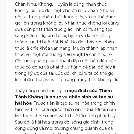
Chân Như, Không, Huyễn là bằng nhận thức
không lời. Lúc đó, một chủ đề như Chân Như sẽ
nội tại trong nhận thức không lời, và có thể được
gợi lên trong không lời. Nhận thức không lời cũng
đưa đến phát triển trực giác, linh cảm, sáng tạo,
sáng kiến mới, tâm từ, bi, hỷ, xả và là nền tảng
thành tựu trí huệ Bát Nhã. Do đó Thầy gọi nhận
thức là chìa khóa vạn năng. Muốn thành lập nhận
thức về một đối tượng siêu vượt ta cần hiểu rõ
đối tượng bằng cách thành lập một bản đồ nhận
thức cô đọng và phải thực hành để bản đồ này in
trong ký ức của ta. Lúc đó, khi cần, ta có thể gợi
lên nhận thức và vẫn ở trong trạng thái không lời.
Thầy cũng chủ trương là
mục đích của Thiền
Tánh Không là phục vụ nhân sinh và tạo sự
hài hòa
. Trước tiên là tạo sự hài hòa trong chính
tâm và thân của người thiền sinh, đưa tới tâm an
lạc, thân khỏe mạnh và trí huệ tâm linh phát huy.
Sau đó là hài hòa trong đời sống gia đình, trong
cộng đồng và môi trường chung quanh qua cái