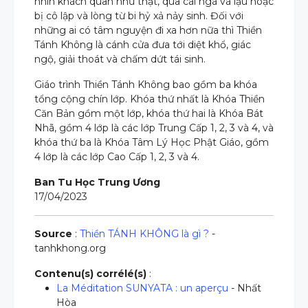
nhìn khách quan như thật, qua cái ngã và lậu hoặc
bị cô lập và lòng từ bi hỷ xả nảy sinh. Đối với
những ai có tâm nguyện đi xa hơn nữa thì Thiền
Tánh Không là cánh cửa đưa tới diệt khổ, giác
ngộ, giải thoát và chấm dứt tái sinh.
Giáo trình Thiền Tánh Không bao gồm ba khóa
tổng cộng chín lớp. Khóa thứ nhất là Khóa Thiền
Căn Bản gồm một lớp, khóa thứ hai là Khóa Bát
Nhã, gồm 4 lớp là các lớp Trung Cấp 1, 2, 3 và 4, và
khóa thứ ba là Khóa Tâm Lý Học Phật Giáo, gồm
4 lớp là các lớp Cao Cấp 1, 2, 3 và 4.
Ban Tu Học Trung Ương
17/04/2023
Source
:
Thiền TÁNH KHÔNG là gì ?
-
tanhkhong.org
Contenu(s) corrélé(s)
:
La Méditation SUNYATA : un aperçu
- Nhất
Hòa