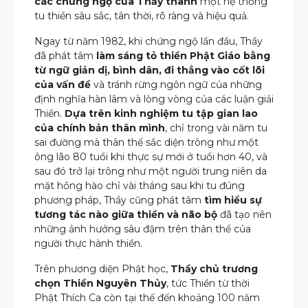
các chứng ngộ của Thầy thành
một hệ thống
tu thiền sâu sắc, tân thời, rõ ràng và hiệu quả.
Ngay từ năm 1982, khi chứng ngộ lần đầu, Thầy
đã phát tâm
làm sáng tỏ thiền Phật Giáo bằng
từ ngữ giản dị, bình dân, đi thẳng vào cốt lõi
của vấn đề
và tránh rừng ngôn ngữ của những
định nghĩa hàn lâm và lòng vòng của các luận giải
Thiền.
Dựa trên kinh nghiệm tu tập gian lao
của chính bản thân mình
, chỉ trong vài năm tu
sai đường mà thân thể sắc diện trông như một
ông lão 80 tuổi khi thực sự mới ở tuổi hơn 40, và
sau đó trở lại trông như một người trung niên da
org
mặt hồng hào chỉ vài tháng sau khi tu đúng
phương pháp, Thầy cũng phát tâm
tìm hiểu sự
tương tác nào giữa thiền và não bộ
đã tạo nên
những ảnh hưởng sâu đậm trên thân thể của
người thực hành thiền.
Trên phương diện Phật học,
Thầy chủ trương
chọn Thiền Nguyên Thủy
, tức Thiền từ thời
Phật Thích Ca còn tại thế đến khoảng 100 năm